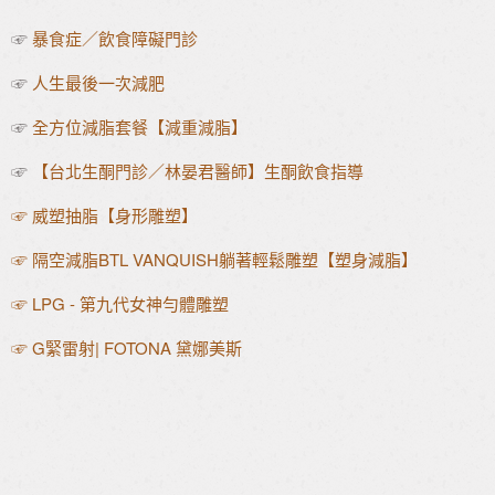
☞
暴食症／飲食障礙門診
☞
人生最後一次減肥
☞
全方位減脂套餐【減重減脂】
☞
【台北生酮門診／林晏君醫師】生酮飲食指導
☞
威塑抽脂【身形雕塑】
☞
隔空減脂BTL VANQUISH躺著輕鬆雕塑【塑身減脂】
☞
LPG - 第九代女神勻體雕塑
☞ G緊雷射| FOTONA 黛娜美斯
全方位減脂套餐