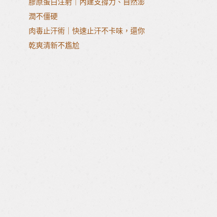
膠原蛋白注射｜內建支撐力、自然澎
潤不僵硬
肉毒止汗術｜快速止汗不卡味，還你
乾爽清新不尷尬