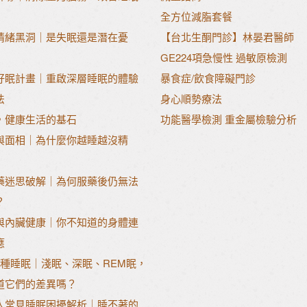
全方位減脂套餐
情緒黑洞｜是失眠還是潛在憂
【台北生酮門診】林晏君醫師
GE224項急慢性 過敏原檢測
好眠計畫｜重啟深層睡眠的體驗
暴食症/飲食障礙門診
法
身心順勢療法
，健康生活的基石
功能醫學檢測 重金屬檢驗分析
與面相｜為什麼你越睡越沒精
藥迷思破解｜為何服藥後仍無法
？
與內臟健康｜你不知道的身體連
應
3種睡眠｜淺眠、深眠、REM眠，
道它們的差異嗎？
人常見睡眠困擾解析｜睡不著的