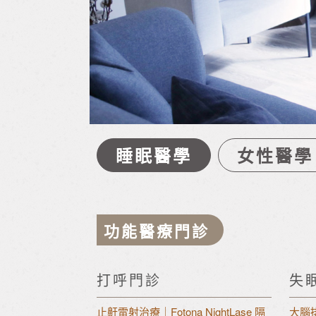
睡眠醫學
女性醫學
功能醫療門診
打呼門診
失
止鼾雷射治療｜Fotona NightLase 隔
大腦