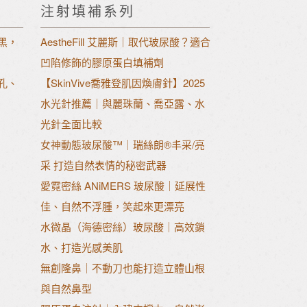
注射填補系列
黑，
AestheFill 艾麗斯｜取代玻尿酸？適合
凹陷修飾的膠原蛋白填補劑
孔、
【SkinVive喬雅登肌因煥膚針】2025
水光針推薦｜與麗珠蘭、喬亞露、水
光針全面比較
女神動態玻尿酸™｜瑞絲朗®丰采/亮
采 打造自然表情的秘密武器
愛霓密絲 ANiMERS 玻尿酸｜延展性
佳、自然不浮腫，笑起來更漂亮
水微晶（海德密絲）玻尿酸｜高效鎖
水、打造光感美肌
無創隆鼻｜不動刀也能打造立體山根
與自然鼻型