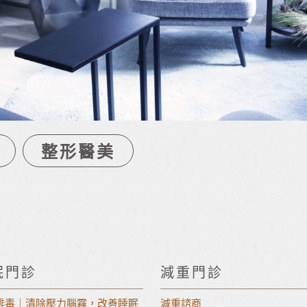
整形醫美
眠門診
減重門診
排毒｜清除壓力腦霧，改善睡眠
減重諮商