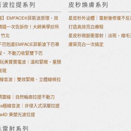
音波拉提系列
皮秒煥膚系列
灣】EMFACE®菲斯波原理、效
星皮秒外泌體｜雷射後修復不反
價錢一次告訴你！大師美學診所
打造高效亮白療程
l 竹北
星皮秒微脈衝雷射｜淡斑、縮毛
下巴剋星EMFACE菲斯波下巴專
膚質亮白一次搞定
程， 不動刀收緊雙下巴
gio玩美寶寶電波｜溫和緊緻、童顏
重現
立線音波｜雙效緊緻、立體線條拉
精靈線｜自然輪廓拉提不動刀
hera極線音波｜非侵入式深層拉提
ona4D 美塑光波拉提
毛雷射系列