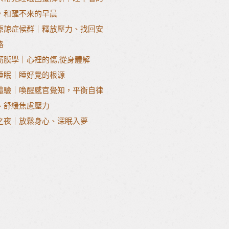
，和醒不來的早晨
原諒症候群｜釋放壓力、找回安
路
筋膜學｜心裡的傷,從身體解
睡眠｜睡好覺的根源
體驗｜喚醒感官覺知，平衡自律
、舒緩焦慮壓力
之夜｜放鬆身心、深眠入夢