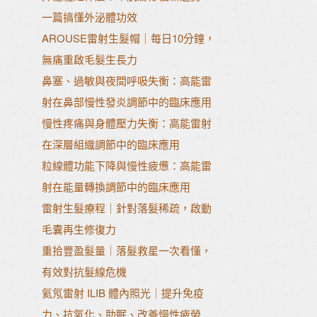
一篇搞懂外泌體功效
AROUSE雷射生髮帽｜每日10分鐘，
無痛重啟毛髮生長力
鼻塞、過敏與夜間呼吸失衡：高能雷
射在鼻部慢性發炎調節中的臨床應用
慢性疼痛與身體壓力失衡：高能雷射
在深層組織調節中的臨床應用
粒線體功能下降與慢性疲憊：高能雷
射在能量轉換調節中的臨床應用
雷射生髮療程｜針對落髮稀疏，啟動
毛囊再生修復力
重拾豐盈髮量｜落髮救星一次看懂，
有效對抗髮線危機
氦氖雷射 ILIB 體內照光｜提升免疫
力、抗氧化、助眠、改善慢性疲勞