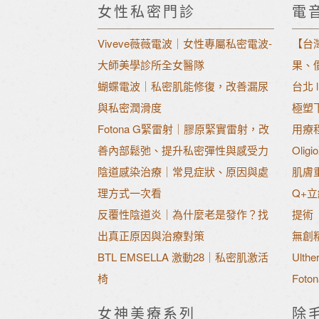
女性私密門診
電
Viveve薇薇電波｜女性專屬私密電波-
【台
大師美學診所全女醫隊
果、
蝴蝶電波｜私密肌能修復，改善漏尿
台北 
與私密潤滑度
極塑
Fotona G緊雷射｜膠原緊實雷射，改
用療
善內部鬆弛、提升私密彈性與感受力
Oli
陰道感染治療｜常見症狀、原因與處
肌膚
理方式一次看
Q+
反覆性陰道炎｜為什麼老是發作？找
提術
出真正原因與治療對策
無創
BTL EMSELLA 激動28｜私密肌激活
Ult
椅
Fot
女神美療系列
除