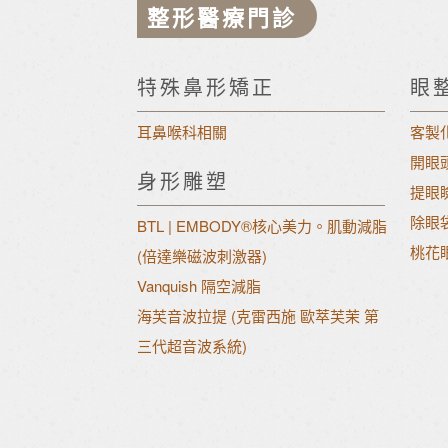
整形醫療門診
特殊鼻形矯正
眼
耳鼻喉科相關
客製
開眼
身形雕塑
提眼
除眼
BTL | EMBODY®核心美力。肌動減脂
桃花
(倍達樂磁波刺激器)
Vanquish 隔空減脂
海芙音波拉提 (克雷西施 歐萃芙茉 第
三代超音波系統)