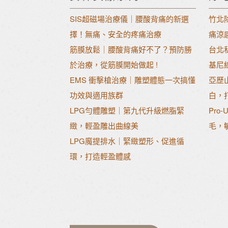
SIS超磁場治療儀｜腰酸背痛的新選
竹北
擇！無痛、安全的疼痛治療
痛涼
筋膜放鬆｜腰酸背痛好不了？預防勝
台北
於治療，從筋膜開始做起 !
基尼
EMS 衝擊槍治療｜雕塑體態一次搞懂
亞歷
功效與適用族群
白，
LPG勻體雕塑｜第九代升級燃脂緊
Pr
緻，輕盈雕出曲線美
毛，
LPG魔提排水｜緊緻塑形、促進循
環，打造輕盈體感