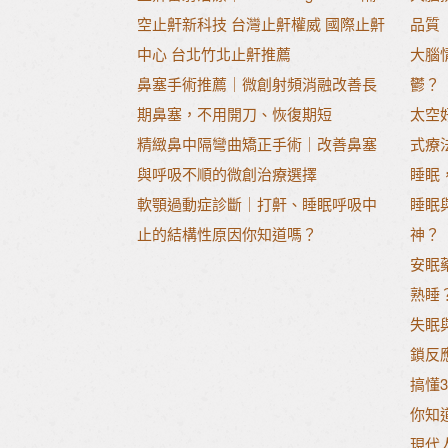
空止鼾新科技 台灣止鼾權威 國際止鼾
品質
中心 台北竹北止鼾推薦
大腦
鼻塞手術推薦｜微創射頻消融改善長
鬱？
期鼻塞，不用開刀、恢復期短
太空
精緻鼻中隔彎曲矯正手術｜改善鼻塞
式療
與呼吸不順的微創治療選擇
睡眠
軟顎過動症診斷｜打鼾、睡眠呼吸中
睡眠
止的結構性原因你知道嗎？
神？
安眠
熟睡
失眠
鎖反
搞懂
你知
現代