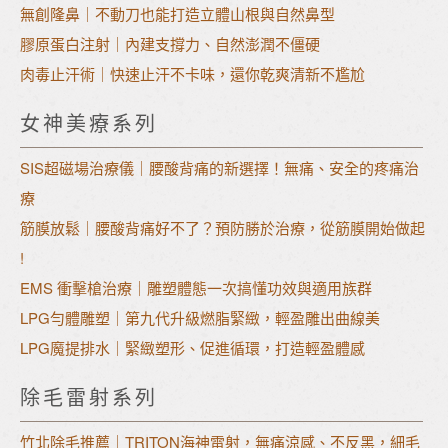
無創隆鼻｜不動刀也能打造立體山根與自然鼻型
膠原蛋白注射｜內建支撐力、自然澎潤不僵硬
肉毒止汗術｜快速止汗不卡味，還你乾爽清新不尷尬
女神美療系列
SIS超磁場治療儀｜腰酸背痛的新選擇！無痛、安全的疼痛治
療
筋膜放鬆｜腰酸背痛好不了？預防勝於治療，從筋膜開始做起
!
EMS 衝擊槍治療｜雕塑體態一次搞懂功效與適用族群
LPG勻體雕塑｜第九代升級燃脂緊緻，輕盈雕出曲線美
LPG魔提排水｜緊緻塑形、促進循環，打造輕盈體感
除毛雷射系列
竹北除毛推薦｜TRITON海神雷射，無痛涼感、不反黑，細毛