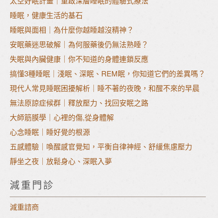
太空好眠計畫｜重啟深層睡眠的體驗式療法
睡眠，健康生活的基石
睡眠與面相｜為什麼你越睡越沒精神？
安眠藥迷思破解｜為何服藥後仍無法熟睡？
失眠與內臟健康｜你不知道的身體連鎖反應
搞懂3種睡眠｜淺眠、深眠、REM眠，你知道它們的差異嗎？
現代人常見睡眠困擾解析｜睡不著的夜晚，和醒不來的早晨
無法原諒症候群｜釋放壓力、找回安眠之路
大師筋膜學｜心裡的傷,從身體解
心念睡眠｜睡好覺的根源
五感體驗｜喚醒感官覺知，平衡自律神經、舒緩焦慮壓力
靜坐之夜｜放鬆身心、深眠入夢
減重門診
減重諮商