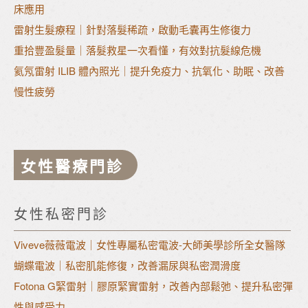
床應用
雷射生髮療程｜針對落髮稀疏，啟動毛囊再生修復力
重拾豐盈髮量｜落髮救星一次看懂，有效對抗髮線危機
氦氖雷射 ILIB 體內照光｜提升免疫力、抗氧化、助眠、改善
慢性疲勞
女性醫療門診
女性私密門診
Viveve薇薇電波｜女性專屬私密電波-大師美學診所全女醫隊
蝴蝶電波｜私密肌能修復，改善漏尿與私密潤滑度
Fotona G緊雷射｜膠原緊實雷射，改善內部鬆弛、提升私密彈
性與感受力