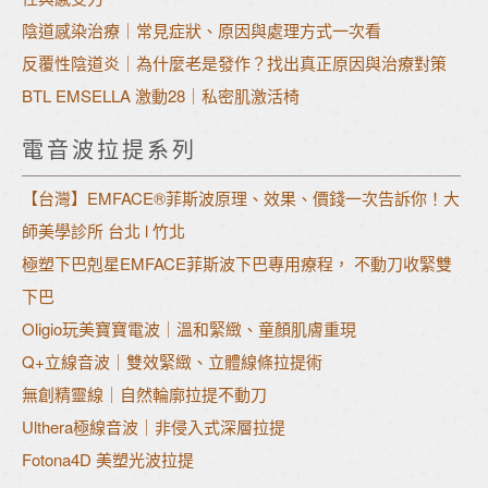
陰道感染治療｜常見症狀、原因與處理方式一次看
反覆性陰道炎｜為什麼老是發作？找出真正原因與治療對策
BTL EMSELLA 激動28｜私密肌激活椅
電音波拉提系列
【台灣】EMFACE®菲斯波原理、效果、價錢一次告訴你！大
師美學診所 台北 l 竹北
極塑下巴剋星EMFACE菲斯波下巴專用療程， 不動刀收緊雙
下巴
Oligio玩美寶寶電波｜溫和緊緻、童顏肌膚重現
Q+立線音波｜雙效緊緻、立體線條拉提術
無創精靈線｜自然輪廓拉提不動刀
Ulthera極線音波｜非侵入式深層拉提
Fotona4D 美塑光波拉提