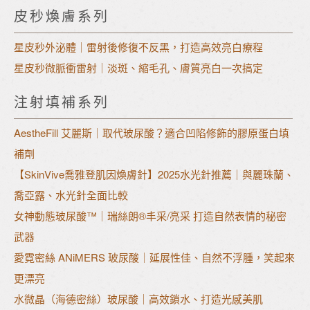
皮秒煥膚系列
星皮秒外泌體｜雷射後修復不反黑，打造高效亮白療程
星皮秒微脈衝雷射｜淡斑、縮毛孔、膚質亮白一次搞定
注射填補系列
AestheFill 艾麗斯｜取代玻尿酸？適合凹陷修飾的膠原蛋白填
補劑
【SkinVive喬雅登肌因煥膚針】2025水光針推薦｜與麗珠蘭、
喬亞露、水光針全面比較
女神動態玻尿酸™｜瑞絲朗®丰采/亮采 打造自然表情的秘密
武器
愛霓密絲 ANiMERS 玻尿酸｜延展性佳、自然不浮腫，笑起來
更漂亮
水微晶（海德密絲）玻尿酸｜高效鎖水、打造光感美肌