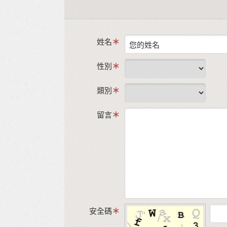
姓名
性別
類別
留言
安全碼