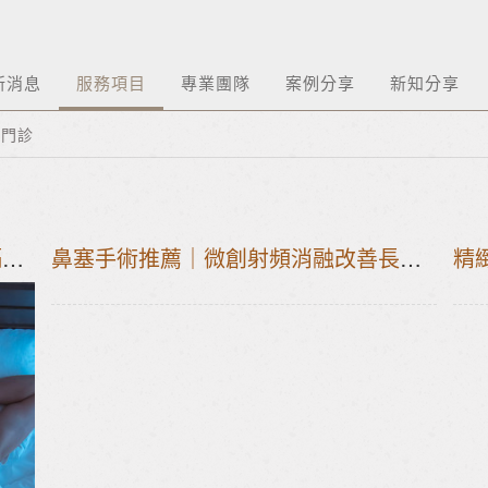
新消息
服務項目
專業團隊
案例分享
新知分享
呼門診
止鼾雷射治療｜Fotona NightLase 隔空止鼾新科技 台灣止鼾權威 國際止鼾中心 台北竹北止鼾推薦
鼻塞手術推薦｜微創射頻消融改善長期鼻塞，不用開刀、恢復期短