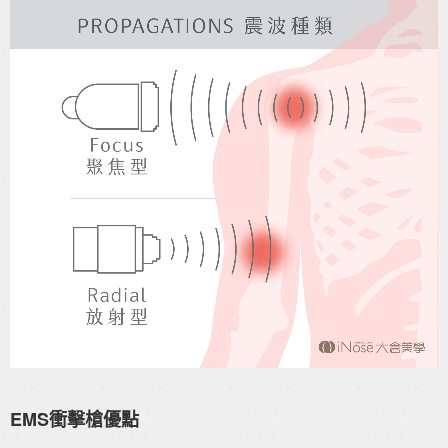
EMS衝擊槍優點