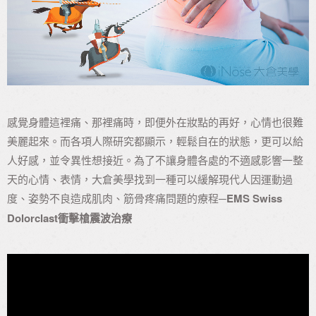
感覺身體這裡痛、那裡痛時，即便外在妝點的再好，心情也很難
美麗起來。而各項人際研究都顯示，輕鬆自在的狀態，更可以給
人好感，並令異性想接近。為了不讓身體各處的不適感影響一整
天的心情、表情，大倉美學找到一種可以緩解現代人因運動過
度、姿勢不良造成肌肉、筋骨疼痛問題的療程─
EMS Swiss
Dolorclast衝擊槍震波治療