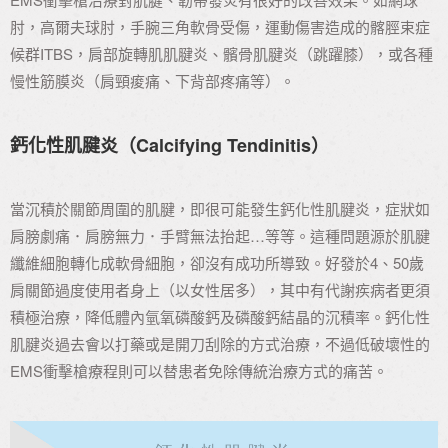
肘，高爾夫球肘，手腕三角軟骨受傷，運動傷害造成的髂脛束症
候群ITBS，肩部旋轉肌肌腱炎、髕骨肌腱炎（跳躍膝），或各種
慢性筋膜炎（肩頸痠痛、下背部疼痛等）。
鈣化性肌腱炎（Calcifying Tendinitis）
當沉積於關節周圍的肌腱，即很可能發生鈣化性肌腱炎，症狀如
肩膀劇痛．肩膀無力．手臂無法抬起…等等。這種問題源於肌腱
纖維細胞轉化成軟骨細胞，卻沒有成功所導致。好發於4、50歲
肩關節過度使用者身上（以女性居多），其中有代謝疾病者更須
積極治療，降低體內氫氧磷酸鈣及磷酸鈣結晶的沉積率。鈣化性
肌腱炎過去會以打藥或是開刀刮除的方式治療，不過低破壞性的
EMS衝擊槍療程則可以替患者免除傳統治療方式的痛苦。