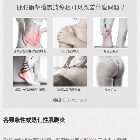
各類急性或退化性肌腱炎
EMS衝擊槍治療對肌腱、韌帶發炎有很好的改善效果。如網球