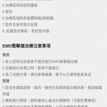
4.治療區域為惡性腫瘤
5.懷孕
6.治療區域具有氣體組織(肺組織)
7.急性全身性發炎反應
8. 肌腱急性撕裂、急性發炎期
EMS衝擊槍治療注意事項
術前
1.有上述禁忌症患者不適合進行EMS衝擊槍治療
2.治療部位有傷口時，暫時不要進行
3.為了治療方便，請勿穿著褲襪，鞋子以方便穿脫者為宜
術後
1.飲食多攝取蔬果、瘦肉，維他命及膠原蛋白補充劑，幫助組織
修復
2.療程進行期間，避免服用止痛消炎類藥物（可能影響療效）
3.治療完48小時內不要激烈運動，以免治療部位更疼痛