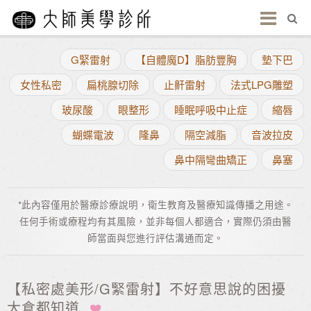
G緊雷射
【自體魔D】脂肪豐胸
墊下巴
女性私密
扁桃腺切除
止鼾雷射
法式LPG雕塑
玻尿酸
眼整形
睡眠呼吸中止症
縮唇
蝴蝶電波
隆鼻
隔空減脂
音波拉皮
鼻中隔彎曲矯正
鼻塞
*此內容僅用於醫療診療說明，衛生教育及醫療知識傳播之用途。
任何手術或療程均有其風險，並非每個人都適合，實際仍須由醫
師當面與您進行評估溝通而定。
【私密處美形/G緊雷射】不好意思說的困擾
大倉都知道