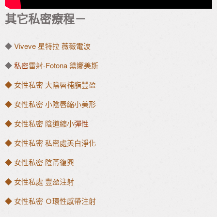
其它私密療程－
◆
Viveve 星特拉 薇薇電波
◆
私密
雷射-Fotona 黛娜美斯
◆ 女性私密 大陰唇補脂豐盈
◆ 女性私密 小陰唇縮小美形
◆ 女性私密 陰道縮小
彈性
◆ 女性私密 私密處美白淨化
◆ 女性私密 陰蔕復興
◆ 女性私處 豐盈注射
◆ 女性私密 Ｏ環性感帶注射