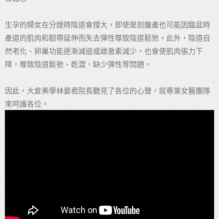
生孕的婦女在分娩時陰道會撐大，即使是剖腹產也可能因臨盆時
產道的肌肉和韌帶延伸而失去彈性導致陰道鬆弛。此外，陰道自
然老化、卵巢功能逐漸減退或雌激素減少，也會使肌肉張力下
降，導致陰道鬆弛、乾澀，缺少彈性等問題。
因此，大倉美學林晏君院長聽見了各位的心聲，就專業女醫團隊
來呵護各位。