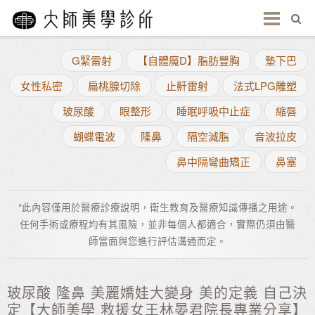
G緊雷射
【自體魔D】脂肪豐胸
墊下巴
女性私密
扁桃腺切除
止鼾雷射
法式LPG雕塑
玻尿酸
眼整形
睡眠呼吸中止症
縮唇
蝴蝶電波
隆鼻
隔空減脂
音波拉皮
鼻中隔彎曲矯正
鼻塞
*此內容僅用於醫療診療說明，衛生教育及醫療知識傳播之用途。
任何手術或療程均有其風險，並非每個人都適合，實際仍須由醫
師當面與您進行評估溝通而定。
玻尿酸 隆鼻 美麗嬌娃大變身 美的定義 自己決
定【大師美學 救援女王林晏君院長專業分享】