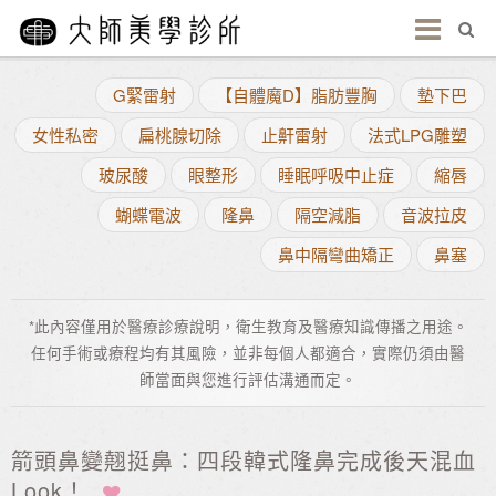
G緊雷射
【自體魔D】脂肪豐胸
墊下巴
女性私密
扁桃腺切除
止鼾雷射
法式LPG雕塑
玻尿酸
眼整形
睡眠呼吸中止症
縮唇
蝴蝶電波
隆鼻
隔空減脂
音波拉皮
鼻中隔彎曲矯正
鼻塞
*此內容僅用於醫療診療說明，衛生教育及醫療知識傳播之用途。
任何手術或療程均有其風險，並非每個人都適合，實際仍須由醫
師當面與您進行評估溝通而定。
箭頭鼻變翹挺鼻：四段韓式隆鼻完成後天混血
Look！