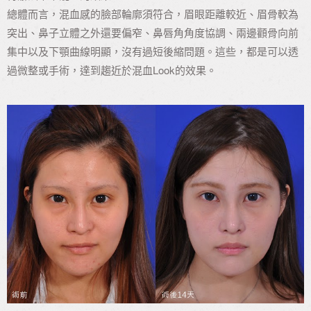
總體而言，混血感的臉部輪廓須符合，眉眼距離較近、眉骨較為
突出、鼻子立體之外還要偏窄、鼻唇角角度協調、兩邊顴骨向前
集中以及下顎曲線明顯，沒有過短後縮問題。這些，都是可以透
過微整或手術，達到趨近於混血Look的效果。