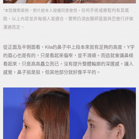
*
任何手術或療程均有其風
本院實際案例，照片經本人授權同意使用。
險，以上內容並非每個人皆適合，實際仍須由醫師當面與您進行評做
溝通而定。
從正面及半側面看，Kila的鼻子中上段本來就有足夠的高度，Y字
的眉心也是有的，只是看起來偏窄，並不滑順。而這就會讓鼻樑
看起來，只是高高矗立而已，沒有提升整體輪廓的深邃感。讓人
感覺，鼻子挺是挺，但其他部分就好像平平的。