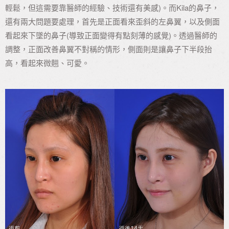
輕鬆，但這需要靠醫師的經驗、技術還有美感)。而Kila的鼻子，
還有兩大問題要處理，首先是正面看來歪斜的左鼻翼，以及側面
看起來下墜的鼻子(導致正面變得有點刻薄的感覺)。透過醫師的
調整，正面改善鼻翼不對稱的情形，側面則是讓鼻子下半段抬
高，看起來微翹、可愛。