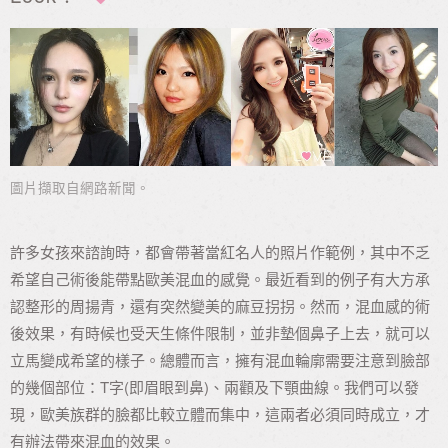
圖片擷取自網路新聞。
許多女孩來諮詢時，都會帶著當紅名人的照片作範例，其中不乏
希望自己術後能帶點歐美混血的感覺。最近看到的例子有大方承
認整形的周揚青，還有突然變美的麻豆拐拐。然而，混血感的術
後效果，有時候也受天生條件限制，並非墊個鼻子上去，就可以
立馬變成希望的樣子。總體而言，擁有混血輪廓需要注意到臉部
的幾個部位：T字(即眉眼到鼻)、兩顴及下顎曲線。我們可以發
現，歐美族群的臉都比較立體而集中，這兩者必須同時成立，才
有辦法帶來混血的效果。