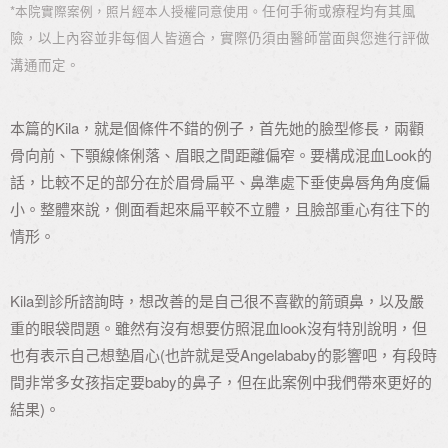
*
任何手術或療程均有其風
本院實際案例，照片經本人授權同意使用。
險，以上內容並非每個人皆適合，實際仍須由醫師當面與您進行評做
溝通而定。
本篇的Kila，就是個條件不錯的例子，首先她的臉型修長，兩顴
骨向前、下顎線條俐落、眉眼之間距離偏窄。要構成混血Look的
話，比較不足的部分在於眉骨扁平、鼻準處下垂使鼻唇角角度偏
小。整體來說，側面看起來扁平較不立體，且臉部重心有往下的
情形。
Kila到診所諮詢時，想改善的是自己很不喜歡的箭頭鼻，以及嚴
重的眼袋問題。雖然有沒有想要仿照混血look沒有特別說明，但
也有表示自己想墊眉心(也許就是受Angelababy的影響吧，有段時
間非常多女孩指定要baby的鼻子，但在此案例中我們帶來更好的
結果)。