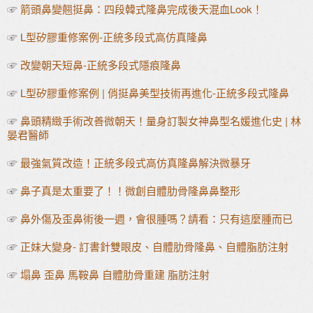
☞
箭頭鼻變翹挺鼻：四段韓式隆鼻完成後天混血Look！
☞
L型矽膠重修案例-正統多段式高仿真隆鼻
☞
改變朝天短鼻-正統多段式隱痕隆鼻
☞
L型矽膠重修案例 | 俏挺鼻美型技術再進化-正統多段式隆鼻
☞
鼻頭精緻手術改善微朝天！量身訂製女神鼻型名媛進化史 | 林
晏君醫師
☞
最強氣質改造！正統多段式高仿真隆鼻解決微暴牙
☞
鼻子真是太重要了！！微創自體肋骨隆鼻鼻整形
☞
鼻外傷及歪鼻術後一週，會很腫嗎？請看：只有這麼腫而已
☞
正妹大變身- 訂書針雙眼皮、自體肋骨隆鼻、自體脂肪注射
☞
塌鼻 歪鼻 馬鞍鼻 自體肋骨重建 脂肪注射