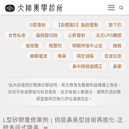
G緊雷射
【自體魔D】脂肪豐胸
墊下巴
女性私密
扁桃腺切除
止鼾雷射
法式LPG雕塑
玻尿酸
眼整形
睡眠呼吸中止症
縮唇
蝴蝶電波
隆鼻
隔空減脂
音波拉皮
鼻中隔彎曲矯正
鼻塞
*此內容僅用於醫療診療說明，衛生教育及醫療知識傳播之用途。
任何手術或療程均有其風險，並非每個人都適合，實際仍須由醫
師當面與您進行評估溝通而定。
L型矽膠重修案例 | 俏挺鼻美型技術再進化-正
統多段式隆鼻