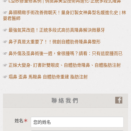
☞
L型矽膠重修案例 | 俏挺鼻美型技術再進化-正統多段式隆鼻
☞
鼻頭精緻手術改善微朝天！量身訂製女神鼻型名媛進化史 | 林
晏君醫師
☞
最強氣質改造！正統多段式高仿真隆鼻解決微暴牙
☞
鼻子真是太重要了！！微創自體肋骨隆鼻鼻整形
☞
鼻外傷及歪鼻術後一週，會很腫嗎？請看：只有這麼腫而已
☞
正妹大變身- 訂書針雙眼皮、自體肋骨隆鼻、自體脂肪注射
☞
塌鼻 歪鼻 馬鞍鼻 自體肋骨重建 脂肪注射
聯絡我們
姓名