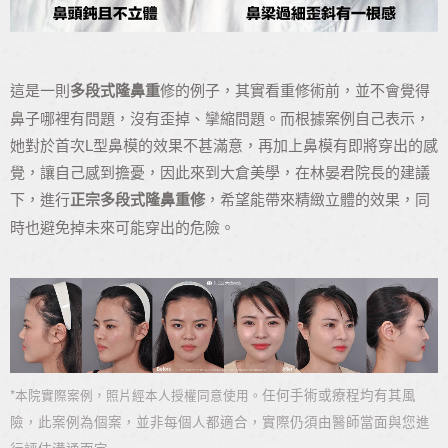
這是一則
多段式
隆鼻重
修的例子，其實看重修術前，並不會覺得
鼻子哪裡有問題，沒有歪掉、攣縮問題。而根據案例自己表示，
她對於首次L型鼻模的效果不甚滿意，再加上鼻模有即將穿出的感
覺，讓自己感到擔憂，因此來到大倉美學，在林晏君院長的建議
下，進行
正宗多段式隆鼻重修
，希望能帶來精緻立體的效果，同
時也避免掉未來可能穿出的危險。
*
任何手術或療程均有其風
本院實際案例，照片經本人授權同意使用。
險，此案例為個案，並非每個人都適合，實際仍須由醫師當面與您進