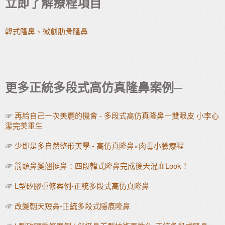
立即了解療程項目
韓式隆鼻、微創肋骨隆鼻
更多正統多段式高仿真隆鼻案例─
☞
再給自己一次美麗的機會 - 多段式高仿真隆鼻＋雙眼皮 小李心
潔完美重生
☞
少即是多自然整形美學 - 高仿真隆鼻×肉毒小臉療程
☞
箭頭鼻變翹挺鼻：四段韓式隆鼻完成後天混血Look！
☞
L型矽膠重修案例-正統多段式高仿真隆鼻
☞
改變朝天短鼻-正統多段式隱痕隆鼻