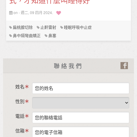
on - 週二, 09 四月 2024.
扁桃腺切除
止鼾雷射
睡眠呼吸中止症
鼻中隔彎曲矯正
鼻塞
聯絡我們
姓名
性別
電話
信箱