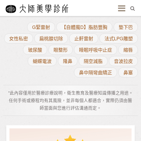
G緊雷射
【自體魔D】脂肪豐胸
墊下巴
女性私密
扁桃腺切除
止鼾雷射
法式LPG雕塑
玻尿酸
眼整形
睡眠呼吸中止症
縮唇
蝴蝶電波
隆鼻
隔空減脂
音波拉皮
鼻中隔彎曲矯正
鼻塞
*此內容僅用於醫療診療說明，衛生教育及醫療知識傳播之用途。
任何手術或療程均有其風險，並非每個人都適合，實際仍須由醫
師當面與您進行評估溝通而定。