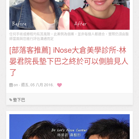
任何手術或療程均有其風險，此案例為個案，並非每個人都適合，實際仍須由醫
師當面與您進行評估溝通而定
[部落客推薦] iNose大倉美學診所-林
晏君院長墊下巴之終於可以側臉見人
了
on - 週五, 05 八月 2016.
墊下巴