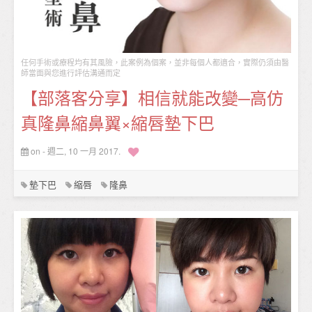
任何手術或療程均有其風險，此案例為個案，並非每個人都適合，實際仍須由醫
師當面與您進行評估溝通而定
【部落客分享】相信就能改變─高仿
真隆鼻縮鼻翼×縮唇墊下巴
on - 週二, 10 一月 2017.
墊下巴
縮唇
隆鼻