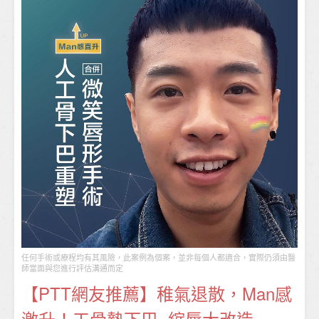
任何手術或療程均有其風險，此案例為個案，並非每個人都適合，實際仍須由醫
師當面與您進行評估溝通而定
【PTT網友推薦】稚氣退散，Man感
激升！工骨墊下巴×縮唇大改造