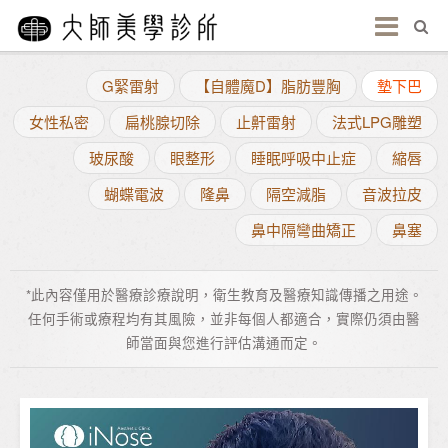
G緊雷射
【自體魔D】脂肪豐胸
墊下巴
女性私密
扁桃腺切除
止鼾雷射
法式LPG雕塑
玻尿酸
眼整形
睡眠呼吸中止症
縮唇
蝴蝶電波
隆鼻
隔空減脂
音波拉皮
鼻中隔彎曲矯正
鼻塞
*此內容僅用於醫療診療說明，衛生教育及醫療知識傳播之用途。
任何手術或療程均有其風險，並非每個人都適合，實際仍須由醫
師當面與您進行評估溝通而定。