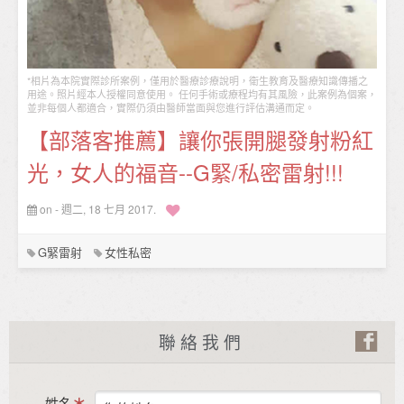
*相片為本院實際診所案例，僅用於醫療診療說明，衛生教育及醫療知識傳播之
用途。照片經本人授權同意使用。 任何手術或療程均有其風險，此案例為個案，
並非每個人都適合，實際仍須由醫師當面與您進行評估溝通而定。
【部落客推薦】讓你張開腿發射粉紅
光，女人的福音--G緊/私密雷射!!!
on - 週二, 18 七月 2017.
G緊雷射
女性私密
聯絡我們
姓名