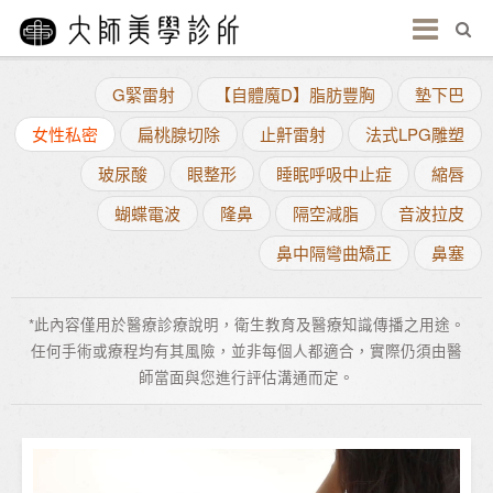
G緊雷射
【自體魔D】脂肪豐胸
墊下巴
女性私密
扁桃腺切除
止鼾雷射
法式LPG雕塑
玻尿酸
眼整形
睡眠呼吸中止症
縮唇
蝴蝶電波
隆鼻
隔空減脂
音波拉皮
鼻中隔彎曲矯正
鼻塞
*此內容僅用於醫療診療說明，衛生教育及醫療知識傳播之用途。
任何手術或療程均有其風險，並非每個人都適合，實際仍須由醫
師當面與您進行評估溝通而定。