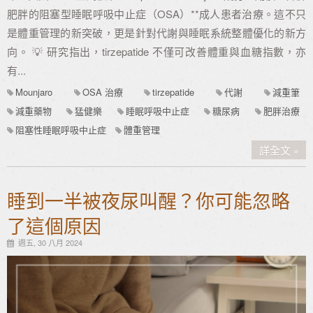
肥胖的阻塞型睡眠呼吸中止症（OSA）**成人患者治療。這不只
是體重管理的新突破，更是針對代謝與睡眠系統整體優化的新方
向。 💡 研究指出，tirzepatide 不僅可改善體重與血糖指數，亦
有...
Mounjaro
OSA 治療
tirzepatide
代謝
減重筆
減重藥物
猛健樂
睡眠呼吸中止症
糖尿病
肥胖治療
阻塞性睡眠呼吸中止症
體重管理
詳全文
睡到一半被夜尿叫醒？你可能忽略
了這個原因
週五, 30 八月 2024