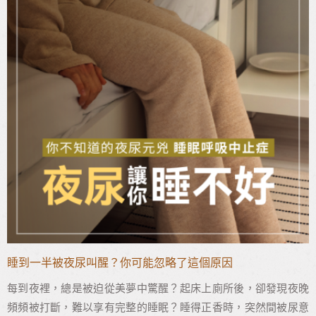
睡到一半被夜尿叫醒？你可能忽略了這個原因
每到夜裡，總是被迫從美夢中驚醒？起床上廁所後，卻發現夜晚
頻頻被打斷，難以享有完整的睡眠？睡得正香時，突然間被尿意