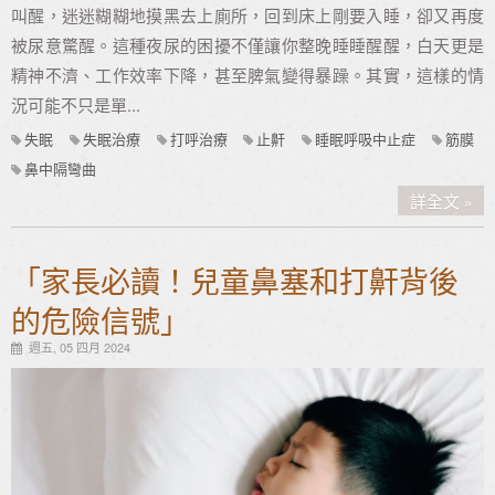
叫醒，迷迷糊糊地摸黑去上廁所，回到床上剛要入睡，卻又再度
被尿意驚醒。這種夜尿的困擾不僅讓你整晚睡睡醒醒，白天更是
精神不濟、工作效率下降，甚至脾氣變得暴躁。其實，這樣的情
況可能不只是單...
失眠
失眠治療
打呼治療
止鼾
睡眠呼吸中止症
筋膜
鼻中隔彎曲
詳全文
「家長必讀！兒童鼻塞和打鼾背後
的危險信號」
週五, 05 四月 2024