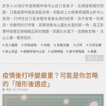
許多人以為打呼或睡眠呼吸中止症只是鼻子、舌頭或喉嚨的問
題，只要處理呼吸道就能改善。但臨床上大師美學國際止鼾中心
發現，打呼往往只是身體失衡後出現的結果，而不是唯一的原
因。你聽到的打呼聲，其實就像冰山露出水面的那一角，真正影
響呼吸穩定與睡眠品質的關鍵，常藏在水面下，長期被忽略。 冰
山上層，看得見的...
全人醫療
呼吸姿勢
失眠
失眠治療
打呼
打呼治療
核心骨盆
睡眠呼吸中止症
自律神經
鼻中隔彎曲
鼻塞
詳全文
疫情後打呼變嚴重？可能是你忽略
的「隱形後遺症」
週四, 05 六月 2025