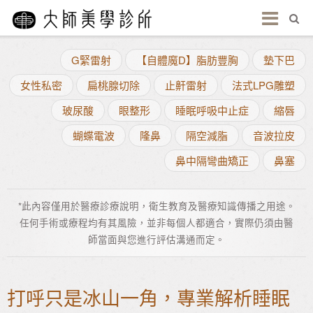
G緊雷射
【自體魔D】脂肪豐胸
墊下巴
女性私密
扁桃腺切除
止鼾雷射
法式LPG雕塑
玻尿酸
眼整形
睡眠呼吸中止症
縮唇
蝴蝶電波
隆鼻
隔空減脂
音波拉皮
鼻中隔彎曲矯正
鼻塞
*此內容僅用於醫療診療說明，衛生教育及醫療知識傳播之用途。
任何手術或療程均有其風險，並非每個人都適合，實際仍須由醫
師當面與您進行評估溝通而定。
打呼只是冰山一角，專業解析睡眠