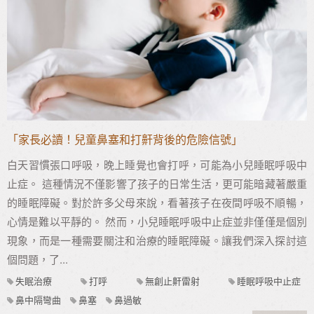
「家長必讀！兒童鼻塞和打鼾背後的危險信號」
白天習慣張口呼吸，晚上睡覺也會打呼，可能為小兒睡眠呼吸中
止症。 這種情況不僅影響了孩子的日常生活，更可能暗藏著嚴重
的睡眠障礙。對於許多父母來說，看著孩子在夜間呼吸不順暢，
心情是難以平靜的。 然而，小兒睡眠呼吸中止症並非僅僅是個別
現象，而是一種需要關注和治療的睡眠障礙。讓我們深入探討這
個問題，了...
失眠治療
打呼
無創止鼾雷射
睡眠呼吸中止症
鼻中隔彎曲
鼻塞
鼻過敏