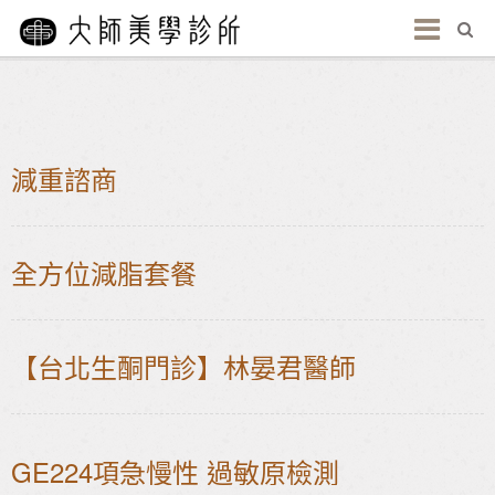
減重諮商
全方位減脂套餐
【台北生酮門診】林晏君醫師
GE224項急慢性 過敏原檢測