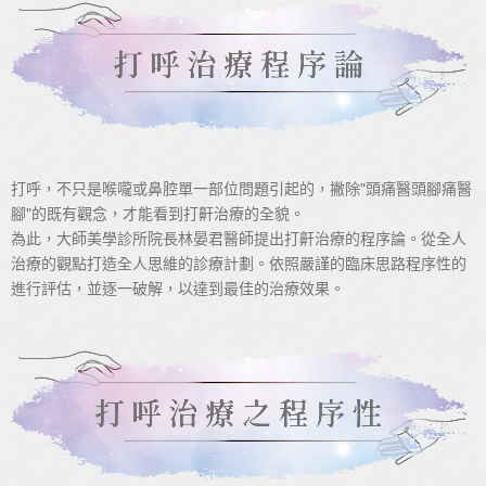
打呼，不只是喉嚨或鼻腔單一部位問題引起的，撇除"頭痛醫頭腳痛醫
腳"的既有觀念，才能看到打鼾治療的全貌。
為此，大師美學診所院長林晏君醫師提出打鼾治療的程序論。從全人
治療的觀點打造全人思維的診療計劃。依照嚴謹的臨床思路程序性的
進行評估，並逐一破解，以達到最佳的治療效果。