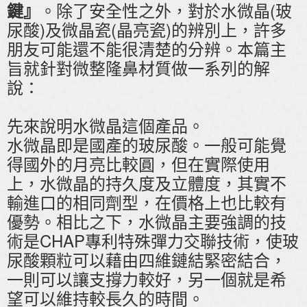
。除了安全性之外，對於水微晶(玻
鍵』
尿酸)及微晶瓷(晶亮瓷)的辨別上，許多
朋友可能還不能很清楚的分辨。本篇主
旨就針對微整隆鼻材質做一系列的解
說：
先來說明水微晶這個產品。
水微晶即是國產的玻尿酸。一般可能覺
得國外的月亮比較圓，但在實際使用
上，水微晶的持久度及立體度，其實不
輸進口的相同劑型，在價格上也比較有
優勢。相比之下，水微晶主要強調的技
術是CHAP專利特殊彈力交聯技術，使玻
尿酸顆粒可以藉由四維鏈結緊密結合，
一則可以讓支撐力較好，另一個就是希
望可以維持較長久的時間。