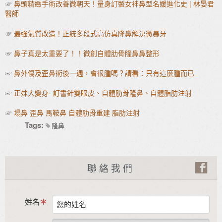
☞
鼻頭精緻手術改善微朝天！量身訂製女神鼻型名媛進化史 | 林晏君
醫師
☞
最強氣質改造！正統多段式高仿真隆鼻解決微暴牙
☞
鼻子真是太重要了！！微創自體肋骨隆鼻鼻整形
☞
鼻外傷及歪鼻術後一週，會很腫嗎？請看：只有這麼腫而已
☞
正妹大變身- 訂書針雙眼皮、自體肋骨隆鼻、自體脂肪注射
☞
塌鼻 歪鼻 馬鞍鼻 自體肋骨重建 脂肪注射
Tags:
隆鼻
聯絡我們
姓名