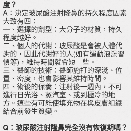
度？
A：決定玻尿酸注射隆鼻的持久程度因素
大致有四：
一、選擇的劑型：大分子的材質，持久
程度越好。
二、個人的代謝：玻尿酸是會被人體代
謝的，因此代謝好的人(如有運動泡澡習
慣等)，維持時間就會短一些。
三、醫師的技術：醫師施打的深淺、位
置、密度，也會影響其維持時間。
四、術後的保養：注射後一週內，不可
進行日光浴、蒸汽室、或到極冷的地
方。這些有可能使填充物在與皮膚組織
結合前發生質變。
Q：玻尿酸注射隆鼻完全沒有恢復期嗎？