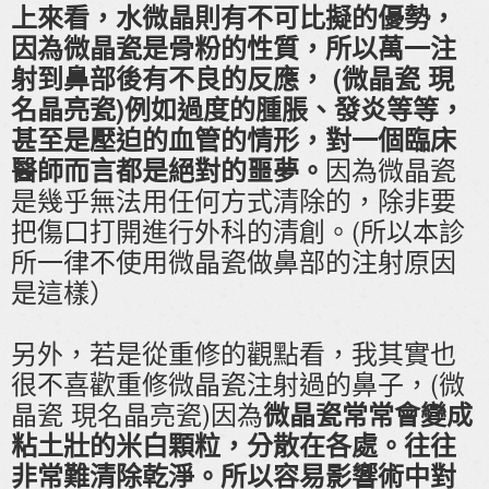
上來看，水微晶則有不可比擬的優勢，
因為微晶瓷是骨粉的性質，所以萬一注
射到鼻部後有不良的反應， (微晶瓷 現
名晶亮瓷)例如過度的腫脹、發炎等等，
甚至是壓迫的血管的情形，對一個臨床
因為微晶瓷
醫師而言都是絕對的噩夢。
是幾乎無法用任何方式清除的，除非要
把傷口打開進行外科的清創。(所以本診
所一律不使用微晶瓷做鼻部的注射原因
是這樣）
另外，若是從重修的觀點看，我其實也
很不喜歡重修微晶瓷注射過的鼻子，(微
晶瓷 現名晶亮瓷)因為
微晶瓷常常會變成
粘土壯的米白顆粒，分散在各處。往往
非常難清除乾淨。所以容易影響術中對