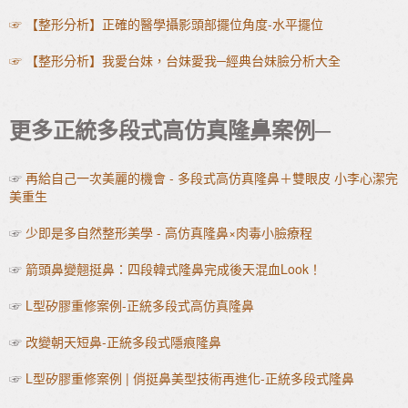
☞ 【整形分析】正確的醫學攝影頭部擺位角度-水平擺位
☞ 【整形分析】我愛台妹，台妹愛我─經典台妹臉分析大全
更多正統多段式高仿真隆鼻案例─
☞
再給自己一次美麗的機會 - 多段式高仿真隆鼻＋雙眼皮 小李心潔完
美重生
☞
少即是多自然整形美學 - 高仿真隆鼻×肉毒小臉療程
☞
箭頭鼻變翹挺鼻：四段韓式隆鼻完成後天混血Look！
☞
L型矽膠重修案例-正統多段式高仿真隆鼻
☞
改變朝天短鼻-正統多段式隱痕隆鼻
☞
L型矽膠重修案例 | 俏挺鼻美型技術再進化-正統多段式隆鼻