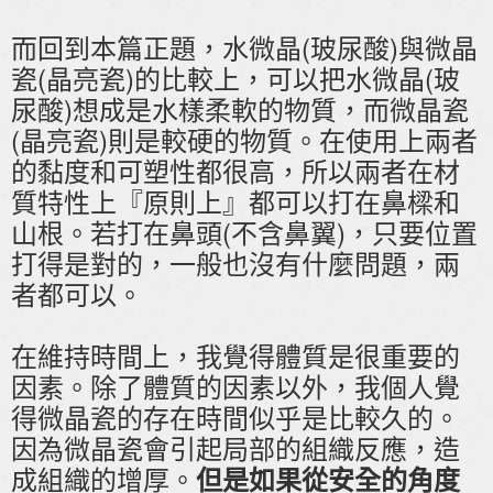
而回到本篇正題，水微晶(玻尿酸)與微晶
瓷(晶亮瓷)的比較上，可以把水微晶(玻
尿酸)想成是水樣柔軟的物質，而微晶瓷
(晶亮瓷)則是較硬的物質。在使用上兩者
的黏度和可塑性都很高，所以兩者在材
質特性上『原則上』都可以打在鼻樑和
山根。若打在鼻頭(不含鼻翼)，只要位置
打得是對的，一般也沒有什麼問題，兩
者都可以。
在維持時間上，我覺得體質是很重要的
因素。除了體質的因素以外，我個人覺
得微晶瓷的存在時間似乎是比較久的。
因為微晶瓷會引起局部的組織反應，造
成組織的增厚。
但是如果從安全的角度