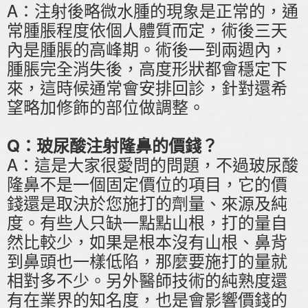
A：注射後略微水腫的現象是正常的，通
常腫脹程度依個人體質而定，術後三天
內是腫脹的高峰期。術後一到兩週內，
腫脹完全消失後，高度形狀都會穩定下
來，這時候通常會安排回診，針對還希
望略加修飾的部位做調整。
Q：玻尿酸注射隆鼻的價錢？
A：這是大家很愛問的問題，不過玻尿酸
隆鼻不是一個固定價位的項目，它的價
錢還是取決於您施打的劑量、來源及純
度。有些人只缺一點點山根，打的量自
然比較少，如果是根本沒有山根、鼻背
到鼻頭也一樣低陷，那麼要施打的量就
相對多不少。另外醫師技術的純熟度還
有在業界的知名度，也是會影響價錢的