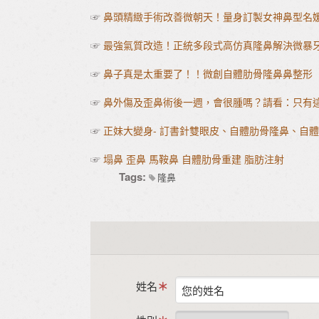
☞
鼻頭精緻手術改善微朝天！量身訂製女神鼻型名媛進
☞
最強氣質改造！正統多段式高仿真隆鼻解決微暴
☞
鼻子真是太重要了！！微創自體肋骨隆鼻鼻整形
☞
鼻外傷及歪鼻術後一週，會很腫嗎？請看：只有
☞
正妹大變身- 訂書針雙眼皮、自體肋骨隆鼻、自
☞
塌鼻 歪鼻 馬鞍鼻 自體肋骨重建 脂肪注射
Tags:
隆鼻
姓名