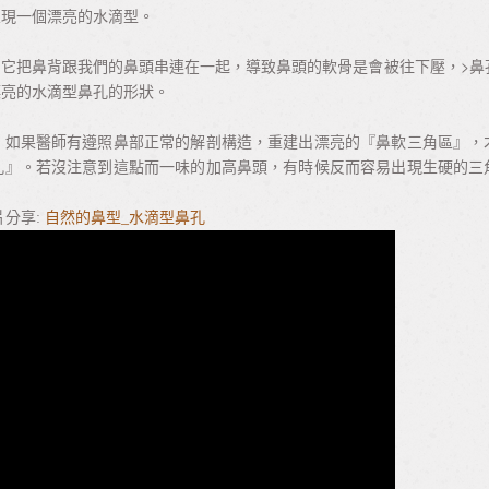
呈現一個漂亮的水滴型。
它把鼻背跟我們的鼻頭串連在一起，導致鼻頭的軟骨是會被往下壓，>鼻
漂亮的水滴型鼻孔的形狀。
。如果醫師有遵照鼻部正常的解剖構造，重建出漂亮的『鼻軟三角區』，
孔』。若沒注意到這點而一味的加高鼻頭，有時候反而容易出現生硬的三
片分享:
自然的鼻型_水滴型鼻孔