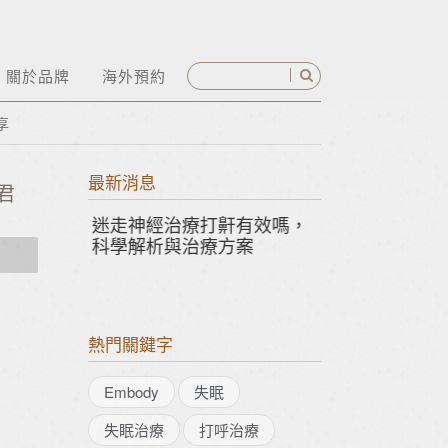
關於品牌
海外預約
享
最新消息
君
迷走神經治療打鼾有效嗎，
三月幸福節 | 身心輕
科學解析與治療方案
隨行
熱門關鍵字
Embody
失眠
失眠治療
打呼治療