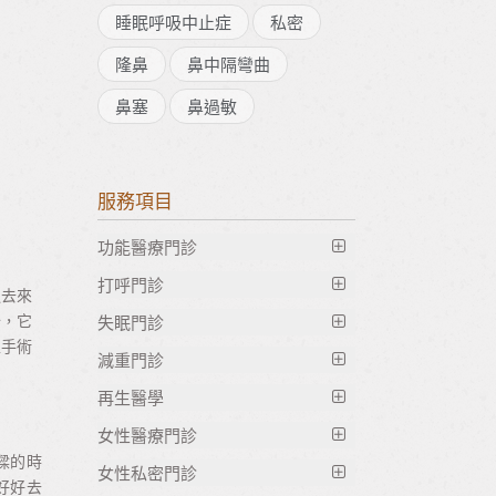
睡眠呼吸中止症
私密
隆鼻
鼻中隔彎曲
鼻塞
鼻過敏
服務項目
功能醫療門診
打呼門診
過去來
分，它
失眠門診
止鼾雷射治療｜Fotona NightLase 隔
正手術
空止鼾新科技 台灣止鼾權威 國際止
減重門診
大腦排毒｜清除壓力腦霧，改善睡眠
鼾中心 台北竹北止鼾推薦
品質
再生醫學
減重諮商
鼻塞手術推薦｜微創射頻消融改善長
大腦情緒黑洞｜是失眠還是潛在憂
女性醫療門診
全方位減脂套餐
外泌體是什麼？｜肌膚修復新趨勢，
期鼻塞，不用開刀、恢復期短
鬱？
樑的時
GE224項急慢性 過敏原檢測
一篇搞懂外泌體功效
女性私密門診
精緻鼻中隔彎曲矯正手術｜改善鼻塞
好好去
太空好眠計畫｜重啟深層睡眠的體驗