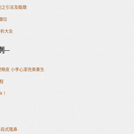
列之引言及甄嬛
平擺位
分析大全
例─
雙眼皮 小李心潔完美重生
程
k！
多段式隆鼻