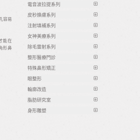
【台北生酮門診】林晏君醫師
AROUSE雷射生髮帽｜每日10分鐘，
與呼吸不順的微創治療選擇
電音波拉提系列
Viveve薇薇電波｜女性專屬私密電波-
式療法
無痛重啟毛髮生長力
暴食症/飲食障礙門診
軟顎過動症診斷｜打鼾、睡眠呼吸中
大師美學診所全女醫隊
皮秒煥膚系列
睡眠，健康生活的基石
【台灣】EMFACE®菲斯波原理、效
孔容易
慢性疼痛與身體壓力失衡：高能雷射
身心順勢療法
止的結構性原因你知道嗎？
蝴蝶電波｜私密肌能修復，改善漏尿
果、價錢一次告訴你！大師美學診所
睡眠與面相｜為什麼你越睡越沒精
注射填補系列
星皮秒外泌體｜雷射後修復不反黑，
在深層組織調節中的臨床應用
功能醫學檢測 重金屬檢驗分析
與私密潤滑度
台北 l 竹北
神？
打造高效亮白療程
女神美療系列
粒線體功能下降與慢性疲憊：高能雷
AestheFill 艾麗斯｜取代玻尿酸？適
Fotona G緊雷射｜膠原緊實雷射，改
才能在
極塑下巴剋星EMFACE菲斯波下巴專
安眠藥迷思破解｜為何服藥後仍無法
星皮秒微脈衝雷射｜淡斑、縮毛孔、
射在能量轉換調節中的臨床應用
合凹陷修飾的膠原蛋白填補劑
除毛雷射系列
角形鼻
SIS超磁場治療儀｜腰酸背痛的新選
善內部鬆弛、提升私密彈性與感受力
用療程， 不動刀收緊雙下巴
熟睡？
膚質亮白一次搞定
鼻塞、過敏與夜間呼吸失衡：高能雷
【SkinVive喬雅登肌因煥膚針】2025
擇！無痛、安全的疼痛治療
整形醫療門診
陰道感染治療｜常見症狀、原因與處
竹北除毛推薦｜TRITON海神雷射，
【台灣】EMFACE®菲斯波原理、效
Oligio玩美寶寶電波｜溫和緊緻、童
失眠與內臟健康｜你不知道的身體連
射在鼻部慢性發炎調節中的臨床應用
水光針推薦｜與麗珠蘭、喬亞露、水
筋膜放鬆｜腰酸背痛好不了？預防勝
理方式一次看
無痛涼感、不反黑，細毛粗毛一次搞
果、價錢一次告訴你！大師美學診所
顏肌膚重現
特殊鼻形矯正
鎖反應
光針全面比較
雷射生髮療程｜針對落髮稀疏，啟動
於治療，從筋膜開始做起 !
定
台北 l 竹北
反覆性陰道炎｜為什麼老是發作？找
Q+立線音波｜雙效緊緻、立體線條拉
搞懂3種睡眠｜淺眠、深眠、REM
眼整形
毛囊再生修復力
耳鼻喉科相關
女神動態玻尿酸™｜瑞絲朗®丰采/亮
EMS 衝擊槍治療｜雕塑體態一次搞
出真正原因與治療對策
台北私密除毛｜亞歷山大雷射打造比
極塑下巴剋星EMFACE菲斯波下巴專
提術
眠，你知道它們的差異嗎？
采 打造自然表情的秘密武器
輪廓改造
重拾豐盈髮量｜落髮救星一次看懂，
客製化雙眼皮手術
懂功效與適用族群
基尼線無痕光滑感
用療程， 不動刀收緊雙下巴
BTL EMSELLA 激動28｜私密肌激活
無創精靈線｜自然輪廓拉提不動刀
現代人常見睡眠困擾解析｜睡不著的
有效對抗髮線危機
愛霓密絲 ANiMERS 玻尿酸｜延展性
脂肪研究室
提眼瞼肌手術
LPG勻體雕塑｜第九代升級燃脂緊
椅
嘴邊肉木偶紋消除手術
亞歷山大除毛雷射｜高效除毛兼美
SIS超磁場治療儀｜腰酸背痛的新選
夜晚，和醒不來的早晨
Ulthera極線音波｜非侵入式深層拉提
佳、自然不浮腫，笑起來更漂亮
氦氖雷射 ILIB 體內照光｜提升免疫
緻，輕盈雕出曲線美
桃花眼臥蠶手術
白，打造滑順亮白肌
擇！無痛、安全的疼痛治療
身形雕塑
膠原蛋白注射
豐夫妻宮、豐額頭
無法原諒症候群｜釋放壓力、找回安
Fotona4D 美塑光波拉提
力、抗氧化、助眠、改善慢性疲勞
水微晶（海德密絲）玻尿酸｜高效鎖
LPG魔提排水｜緊緻塑形、促進循
開眼頭、開眼尾
Pro-U法拉利雷射｜快速高效大範圍
眠之路
豐頰、豐蘋果肌
BTL | EMBODY®核心美力。肌動減
水、打造光感美肌
環，打造輕盈體感
除毛，敏感肌也安心使用
除眼袋手術
大師筋膜學｜心裡的傷,從身體解
消脂針/消脂點滴(肝得健+卡尼丁注射
脂(倍達樂磁波刺激器)
無創隆鼻｜不動刀也能打造立體山根
劑)
心念睡眠｜睡好覺的根源
Vanquish 隔空減脂