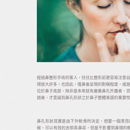
經過鼻整形手術的客人，往往比整形前更容易注意
得放大許多。也因此，隆鼻後呈現的對稱程度，或
位於鼻子底部，除非是本來就有嚴重鼻孔外露者，
過後，才意識到鼻孔形狀之於鼻子整體美感的重要
鼻孔形狀其實是由下外軟骨所決定，想要一個漂亮
候，可以有效的去架高鼻梁，但是不影響到鼻頭的