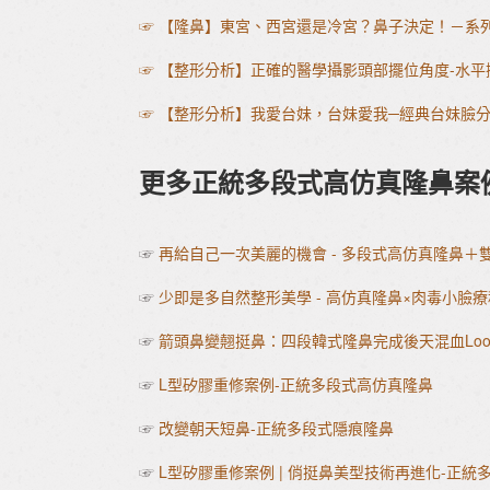
☞ 【隆鼻】東宮、西宮還是冷宮？鼻子決定！－系
☞ 【整形分析】正確的醫學攝影頭部擺位角度-水
☞ 【整形分析】我愛台妹，台妹愛我─經典台妹臉
更多正統多段式高仿真隆鼻案
☞
再給自己一次美麗的機會 - 多段式高仿真隆鼻＋
☞
少即是多自然整形美學 - 高仿真隆鼻×肉毒小臉療
☞
箭頭鼻變翹挺鼻：四段韓式隆鼻完成後天混血Loo
☞
L型矽膠重修案例-正統多段式高仿真隆鼻
☞
改變朝天短鼻-正統多段式隱痕隆鼻
☞
L型矽膠重修案例 | 俏挺鼻美型技術再進化-正統