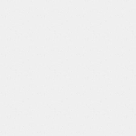
與自然鼻型
五感體驗｜喚醒感官覺知，平衡自律
海芙音波拉提 (克雷西施 歐萃芙茉 第
膠原蛋白注射｜內建支撐力、自然澎
神經、舒緩焦慮壓力
三代超音波系統)
潤不僵硬
靜坐之夜｜放鬆身心、深眠入夢
肉毒止汗術｜快速止汗不卡味，還你
乾爽清新不尷尬