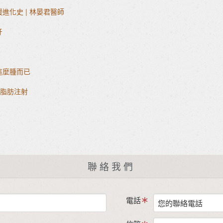
化史 | 林晏君醫師
牙
這麼腫而已
體脂肪注射
聯絡我們
電話