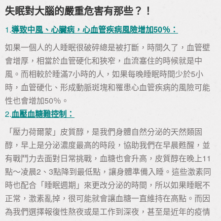
失眠對大腦的嚴重危害有那些？！
1.
導致中風、心臟病，心血管疾病風險增加50％：
如果一個人的人睡眠很破碎總是被打斷，時間久了，血管壁
會增厚，相當於血管硬化和狹窄，血流塞住的時候就是中
風。而相較於睡滿7小時的人，如果每晚睡眠時間少於5小
時，血管硬化、形成動脈斑塊和罹患心血管疾病的風險可能
性也會增加50％。
2.
血壓血糖難控制：
「壓力荷爾蒙」皮質醇，是我們身體自然分泌的天然類固
醇，早上是分泌濃度最高的時段，協助我們在早晨甦醒，並
有戰鬥力去面對日常挑戰，血糖也會升高，皮質醇在晚上11
點～凌晨2、3點降到最低點，讓身體準備入睡。這些激素同
時也配合「睡眠週期」來更改分泌的時間，所以如果睡眠不
正常，激素亂掉，很可能就會讓血糖一直維持在高點。而因
為我們選擇報復性熬夜或是工作到深夜，甚至是近年的疫情