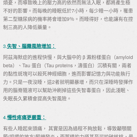
煩憂，而導致晚上的壓力高的依然而無法入眠，都將產生極
不好的影響。而每晚的睡眠低於7小時，每少睡一小時，罹患
第二型糖尿病的機率將會增加9％。而睡得好，也能讓有在控
制三高的人降低藥量。
3.
失智、腦霧風險增加：
阿茲海默症的進程快慢，與大腦中的 β 澱粉樣蛋白（amyloid
beta）、Tau 蛋白（Tau proteins，濤蛋白）沉積有關，兩者
的黏性斑塊可以殺死神經細胞，進而影響記憶力與功能執行
力。只是一夜沒睡，這2者就明顯暴增，而只在深睡時發揮作
用的腦脊隨液可以幫助沖刷掉這些失智毒蛋白，因此淺眠、
失眠長久累積會提高失智風險。
4.
慢性疼痛更嚴重：
有些人睡起來頭痛， 其實是因為過程不夠放鬆，導致顳顎關
節(咀嚼的地方)緊繃發炎，而那樣的力道甚至可咬破核桃，最