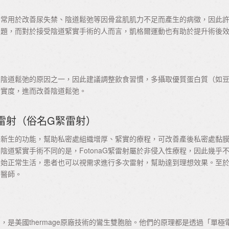
，常用於改善尿失禁、陰道鬆弛等因骨盆肌肌力不足而產生的病徵，因此
問題，而對於接受陰道緊實手術的人而言，凱格爾運動也有助於提升術後
致陰道鬆弛的原因之一，因此建議調整飲食習慣，多攝取優質蛋白質（如
緊實度，進而改善陰道鬆弛。
用雷射（俗名G緊雷射）
蛋白新生的功能，幫助私密處組織增厚、緊實的療程，可改善產後私密處黏
道緊實手術不同的是，FotonaG緊雷射屬於非侵入性療程，因此幾乎
可開始正常生活，患者也可以視需求進行多次雷射，幫助達到理想效果。至
業醫師。
是美國thermage原廠技術的鸞生雙胞胎。他們的原理都是透過「單極