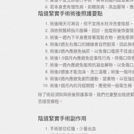
若本身患有慢性病，如糖尿病、高血壓等，應
陰道緊實手術術後照護要點
術後隔天可淋浴，但不宜用水柱沖洗會陰部。
須依照醫師指示服藥、回診，追蹤術後恢復情
術後一週內下半身應穿著寬鬆衣物，避免摩擦
術後2週左右傷口的縫線會自然脫落，因此無
術後2週內應避免抽菸，以免傷口復原不佳或
術後1.5個月內應避免從事性行為，待傷口恢
術後一週內應避免服用抗凝血藥物，以免傷口
術後2週後才能泡澡、洗三溫暖；術後一個月
術後2週內應避免劇烈運動、提重物，以低強
術後1個月內的月經期間，應使用一般衛生棉
除了術前須知與術後照護事項，我們也彙整出陰道
否接受療程。
陰道緊實手術副作用
手術部位紅腫、少量出血