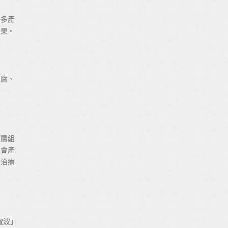
許多產
效果。
豆腐、
膜層組
不會產
於治療
電波」