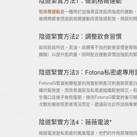
陰道緊實方法1：做凱格爾運動
凱格爾運動
是一種用於加強骨盆底肌肉強度的運動
後媽媽都會透過凱格爾運動改善陰道鬆弛、頻尿的
陰道緊實方法2：調整飲食習慣
如同前段所述，高油、高糖等不良的飲食習慣是導
雞胸）以提升肌肉量，同時配合運動習慣加強肌肉
陰道緊實方法3：Fotona私密處專
FotonaG緊雷射療程是利用雷射熱能可刺激膠原
織的鬆弛度、而改善漏尿及私密處組織鬆弛暗沉。和陰
生傷口且幾乎無恢復期，做完FotonaG緊雷射後
次數則需依照患者情況而定，建議前往診所諮詢專
陰道緊實方法4：薇薇電波*
薇薇電波是私密處的鳳凰電波，他們的作用原理相同，