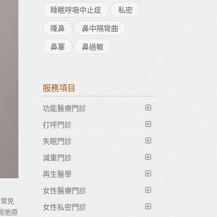
睡眠呼吸中止症
私密
隆鼻
鼻中隔彎曲
鼻塞
鼻過敏
服務項目
功能醫療門診
打呼門診
失眠門診
止鼾雷射治療｜Fotona NightLase 隔
空止鼾新科技 台灣止鼾權威 國際止
減重門診
大腦排毒｜清除壓力腦霧，改善睡眠
鼾中心 台北竹北止鼾推薦
品質
再生醫學
減重諮商
鼻塞手術推薦｜微創射頻消融改善長
大腦情緒黑洞｜是失眠還是潛在憂
女性醫療門診
全方位減脂套餐
外泌體是什麼？｜肌膚修復新趨勢，
期鼻塞，不用開刀、恢復期短
鬱？
的常見
GE224項急慢性 過敏原檢測
一篇搞懂外泌體功效
女性私密門診
精緻鼻中隔彎曲矯正手術｜改善鼻塞
鬆弛原
太空好眠計畫｜重啟深層睡眠的體驗