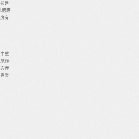
科技進
此適應
程度有
程中重
次施作
及與伴
詢專業