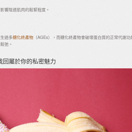
而影響陰道肌肉的鬆緊程度。
產生過多
糖化終產物
（AGEs），而糖化終產物會破壞蛋白質的正常代謝功
道鬆弛。
找回屬於你的私密魅力