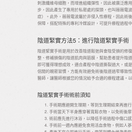
刺激纖維母細胞，而增進組織彈性，因此被廣泛應
步，因此產生了專用於私密處的探頭，也叫薇薇電波
症）。此外，薇薇電波屬於非侵入性療程，因此術
保障，搭配特殊的專利冷媒設計，可提升療程過程
陰道緊實方法5：進行陰道緊實手術
陰道緊實手術是用於改善陰道鬆弛與會陰受損的修
整、修補損傷的陰道肌肉與筋膜，幫助患者提升陰
即可獲得理想成效，適合產程中陰道撕裂過大，或
侶間的親密習慣，方能有效避免術後陰道過窄導致
醫師，讓醫師根據您的情況給予合適的療程建議。
陰道緊實手術術前須知
手術期應避開生理期，等到生理期結束再進行
手術當天下半身應穿著寬鬆衣物，以免術後摩
術前應先進行沐浴，以降低手術過程中傷口感
手術前一週內應避免食用活血食物，例如人蔘
產後不宜立即進行手術，需等到體內雌激素恢