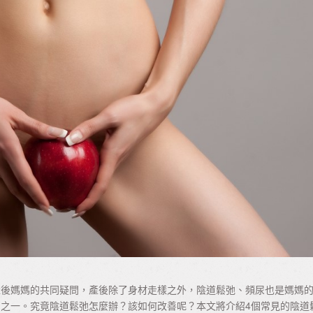
產後媽媽的共同疑問，產後除了身材走樣之外，陰道鬆弛、頻尿也是媽媽
之一。究竟陰道鬆弛怎麼辦？該如何改善呢？本文將介紹4個常見的陰道