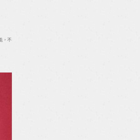
與自然鼻型
五感體驗｜喚醒感官覺知，平衡自律
海芙音波拉提 (克雷西施 歐萃芙茉 第
膠原蛋白注射｜內建支撐力、自然澎
神經、舒緩焦慮壓力
三代超音波系統)
潤不僵硬
靜坐之夜｜放鬆身心、深眠入夢
肉毒止汗術｜快速止汗不卡味，還你
乾爽清新不尷尬
能，不