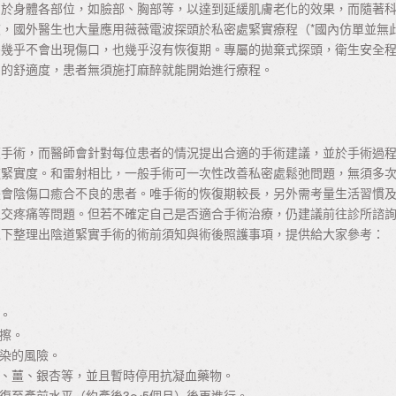
用於身體各部位，如臉部、胸部等，以達到延緩肌膚老化的效果，而隨著
，國外醫生也大量應用薇薇電波探頭於私密處緊實療程（*國內仿單並無
後幾乎不會出現傷口，也幾乎沒有恢復期。專屬的拋棄式探頭，衛生安全
中的舒適度，患者無須施打麻醉就能開始進行療程。
復手術，而醫師會針對每位患者的情況提出合適的手術建議，並於手術過
道緊實度。和雷射相比，一般手術可一次性改善私密處鬆弛問題，無須多
是會陰傷口癒合不良的患者。唯手術的恢復期較長，另外需考量生活習慣
性交疼痛等問題。但若不確定自己是否適合手術治療，仍建議前往診所諮
以下整理出陰道緊實手術的術前須知與術後照護事項，提供給大家參考：
。
擦。
染的風險。
、薑、銀杏等，並且暫時停用抗凝血藥物。
復至產前水平（約產後3～5個月）後再進行。