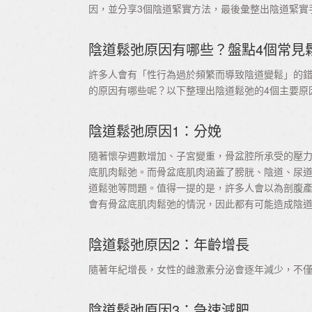
因，並分享3個陰道緊實方法，最後彙整出陰道緊實
陰道鬆弛原因有哪些？盤點4個常見
許多人會有「性行為過於頻繁而導致陰道變鬆」的
的原因有哪些呢？以下整理出陰道鬆弛的4個主要原
陰道鬆弛原因1：分娩
隨著懷孕週數增加、子宮變重，骨盆腔所承受的壓
底肌肉鬆弛。而骨盆底肌肉涵蓋了膀胱、陰道、尿
道鬆弛等問題。值得一提的是，許多人會以為剖腹
會有骨盆底肌肉鬆弛的情況，因此都有可能造成陰
陰道鬆弛原因2：年齡增長
隨著年紀增長，女性的雌激素分泌會逐年減少，不
陰道鬆弛原因3：急速減肥