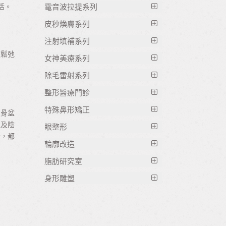
【台北生酮門診】林晏君醫師
AROUSE雷射生髮帽｜每日10分鐘，
與呼吸不順的微創治療選擇
電音波拉提系列
活。
Viveve薇薇電波｜女性專屬私密電波-
式療法
無痛重啟毛髮生長力
暴食症/飲食障礙門診
軟顎過動症診斷｜打鼾、睡眠呼吸中
大師美學診所全女醫隊
皮秒煥膚系列
睡眠，健康生活的基石
【台灣】EMFACE®菲斯波原理、效
慢性疼痛與身體壓力失衡：高能雷射
身心順勢療法
止的結構性原因你知道嗎？
蝴蝶電波｜私密肌能修復，改善漏尿
果、價錢一次告訴你！大師美學診所
睡眠與面相｜為什麼你越睡越沒精
注射填補系列
星皮秒外泌體｜雷射後修復不反黑，
在深層組織調節中的臨床應用
功能醫學檢測 重金屬檢驗分析
與私密潤滑度
台北 l 竹北
神？
道鬆弛
打造高效亮白療程
女神美療系列
粒線體功能下降與慢性疲憊：高能雷
AestheFill 艾麗斯｜取代玻尿酸？適
Fotona G緊雷射｜膠原緊實雷射，改
極塑下巴剋星EMFACE菲斯波下巴專
安眠藥迷思破解｜為何服藥後仍無法
星皮秒微脈衝雷射｜淡斑、縮毛孔、
射在能量轉換調節中的臨床應用
合凹陷修飾的膠原蛋白填補劑
除毛雷射系列
SIS超磁場治療儀｜腰酸背痛的新選
善內部鬆弛、提升私密彈性與感受力
用療程， 不動刀收緊雙下巴
熟睡？
膚質亮白一次搞定
鼻塞、過敏與夜間呼吸失衡：高能雷
【SkinVive喬雅登肌因煥膚針】2025
擇！無痛、安全的疼痛治療
整形醫療門診
陰道感染治療｜常見症狀、原因與處
竹北除毛推薦｜TRITON海神雷射，
【台灣】EMFACE®菲斯波原理、效
Oligio玩美寶寶電波｜溫和緊緻、童
失眠與內臟健康｜你不知道的身體連
射在鼻部慢性發炎調節中的臨床應用
水光針推薦｜與麗珠蘭、喬亞露、水
筋膜放鬆｜腰酸背痛好不了？預防勝
理方式一次看
無痛涼感、不反黑，細毛粗毛一次搞
果、價錢一次告訴你！大師美學診所
顏肌膚重現
特殊鼻形矯正
鎖反應
致骨盆
光針全面比較
雷射生髮療程｜針對落髮稀疏，啟動
於治療，從筋膜開始做起 !
定
台北 l 竹北
反覆性陰道炎｜為什麼老是發作？找
Q+立線音波｜雙效緊緻、立體線條拉
搞懂3種睡眠｜淺眠、深眠、REM
以及陰
眼整形
毛囊再生修復力
耳鼻喉科相關
女神動態玻尿酸™｜瑞絲朗®丰采/亮
EMS 衝擊槍治療｜雕塑體態一次搞
出真正原因與治療對策
台北私密除毛｜亞歷山大雷射打造比
極塑下巴剋星EMFACE菲斯波下巴專
產，都
提術
眠，你知道它們的差異嗎？
采 打造自然表情的秘密武器
輪廓改造
重拾豐盈髮量｜落髮救星一次看懂，
客製化雙眼皮手術
懂功效與適用族群
基尼線無痕光滑感
用療程， 不動刀收緊雙下巴
BTL EMSELLA 激動28｜私密肌激活
無創精靈線｜自然輪廓拉提不動刀
現代人常見睡眠困擾解析｜睡不著的
有效對抗髮線危機
愛霓密絲 ANiMERS 玻尿酸｜延展性
脂肪研究室
提眼瞼肌手術
LPG勻體雕塑｜第九代升級燃脂緊
椅
嘴邊肉木偶紋消除手術
亞歷山大除毛雷射｜高效除毛兼美
SIS超磁場治療儀｜腰酸背痛的新選
夜晚，和醒不來的早晨
Ulthera極線音波｜非侵入式深層拉提
佳、自然不浮腫，笑起來更漂亮
氦氖雷射 ILIB 體內照光｜提升免疫
緻，輕盈雕出曲線美
桃花眼臥蠶手術
白，打造滑順亮白肌
擇！無痛、安全的疼痛治療
身形雕塑
膠原蛋白注射
豐夫妻宮、豐額頭
無法原諒症候群｜釋放壓力、找回安
Fotona4D 美塑光波拉提
力、抗氧化、助眠、改善慢性疲勞
水微晶（海德密絲）玻尿酸｜高效鎖
LPG魔提排水｜緊緻塑形、促進循
開眼頭、開眼尾
Pro-U法拉利雷射｜快速高效大範圍
眠之路
豐頰、豐蘋果肌
BTL | EMBODY®核心美力。肌動減
水、打造光感美肌
環，打造輕盈體感
除毛，敏感肌也安心使用
除眼袋手術
大師筋膜學｜心裡的傷,從身體解
消脂針/消脂點滴(肝得健+卡尼丁注射
脂(倍達樂磁波刺激器)
無創隆鼻｜不動刀也能打造立體山根
劑)
心念睡眠｜睡好覺的根源
Vanquish 隔空減脂