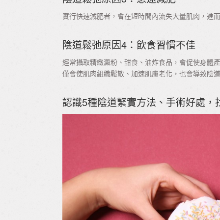
實行快速減肥者，會在短時間內流失大量肌肉，進
陰道鬆弛原因4：飲食習慣不佳
經常攝取精緻澱粉、甜食、油炸食品，會促使身體
僅會使肌肉組織鬆散、加速肌膚老化，也會導致陰
認識5種陰道緊實方法、手術好處，