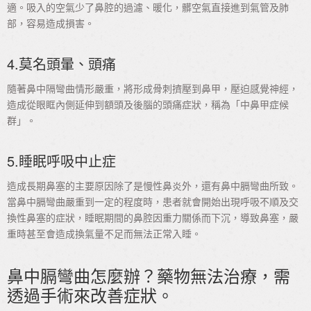
適。吸入的空氣少了鼻腔的過濾、暖化，髒空氣直接進到氣管及肺
部，容易造成損害。
4.莫名頭暈、頭痛
隨著鼻中隔彎曲情形嚴重，將形成骨刺擠壓到鼻甲，壓迫感覺神經，
造成從眼眶內側延伸到額頭及後腦的頭痛症狀，稱為「中鼻甲症候
群」。
5.睡眠呼吸中止症
造成長期鼻塞的主要原因除了是慢性鼻炎外，還有鼻中膈彎曲所致。
當鼻中膈彎曲嚴重到一定的程度時，患者就會開始出現呼吸不順及交
換性鼻塞的症狀，睡眠期間的鼻腔因重力關係而下沉，導致鼻塞，嚴
重時甚至會造成換氣量不足而無法正常入睡。
鼻中膈彎曲怎麼辦？藥物無法治療，需
透過手術來改善症狀。