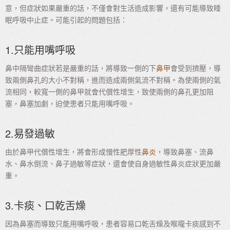
意，但症狀如果嚴重的話，不僅會對生活造成影響，還有可能導致睡
眠呼吸中止症。可能引起的問題包括：
1.只能用嘴呼吸
鼻中隔彎曲症狀若是嚴重的話，將導致一側的下
鼻甲
會受到擠壓，導
致兩側鼻孔的大小不對稱，進而造成兩側氣流不對稱。為使兩側的氣
流相同，較寬一側的鼻甲就會代償性增生，致使兩側的鼻孔更加阻
塞，鼻塞加劇，迫使患者只能用嘴呼吸。
2.易發過敏
由於鼻甲代償性增生，將會形成慢性肥厚性
鼻炎
，導致鼻塞、流鼻
水、鼻水倒流、鼻子過敏等症狀，還會使自身過敏性鼻炎症狀更加嚴
重。
3.卡痰、口乾舌燥
因為鼻塞而導致只能用嘴呼吸，患者容易口乾舌燥及喉嚨卡痰感到不