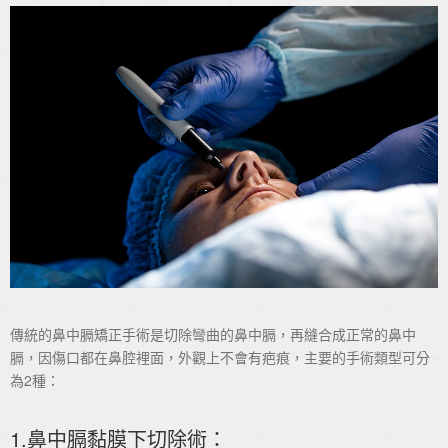
傳統的鼻中膈矯正手術是切除彎曲的鼻中膈，再縫合成正常的鼻中
膈，因傷口都在鼻腔裡面，外觀上不會有疤痕，主要的手術類型可分
為2種：
1.鼻中膈黏膜下切除術：