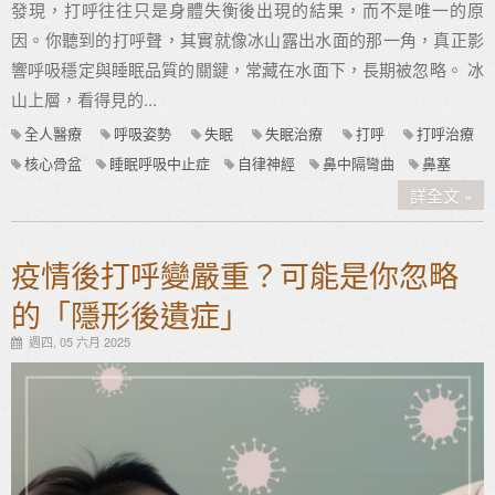
發現，打呼往往只是身體失衡後出現的結果，而不是唯一的原
因。你聽到的打呼聲，其實就像冰山露出水面的那一角，真正影
響呼吸穩定與睡眠品質的關鍵，常藏在水面下，長期被忽略。 冰
山上層，看得見的...
全人醫療
呼吸姿勢
失眠
失眠治療
打呼
打呼治療
核心骨盆
睡眠呼吸中止症
自律神經
鼻中隔彎曲
鼻塞
詳全文
疫情後打呼變嚴重？可能是你忽略
的「隱形後遺症」
週四, 05 六月 2025