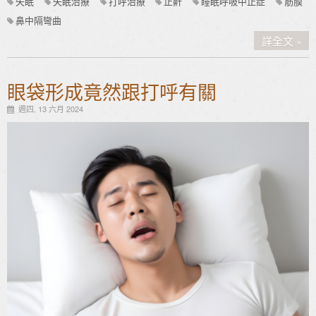
失眠
失眠治療
打呼治療
止鼾
睡眠呼吸中止症
筋膜
鼻中隔彎曲
詳全文
眼袋形成竟然跟打呼有關
週四, 13 六月 2024