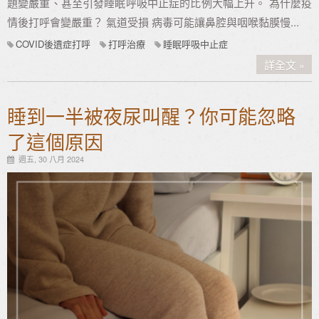
題變嚴重、甚至引發睡眠呼吸中止症的比例大幅上升。 為什麼疫
情後打呼會變嚴重？ 氣道受損 病毒可能讓鼻腔與咽喉黏膜慢...
COVID後遺症打呼
打呼治療
睡眠呼吸中止症
詳全文
睡到一半被夜尿叫醒？你可能忽略
了這個原因
週五, 30 八月 2024