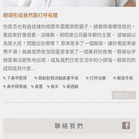
眼袋形成竟然跟打呼有關
你是否也有過這樣的經歷早晨醒來照鏡子，總覺得哪裡怪怪的，
看起來好像很累、沒睡飽，明明是公司最年輕的主管， 卻被誤以
為是大叔！問題出在哪裡？ 原來是多了一個眼袋，讓你看起來疲
憊不堪！無論是熬夜加班還是享受了一個美好的夜晚，眼袋似乎
總是無法避免地出現，成為我們日常生活中的小煩惱。眼袋的形
成到底有什麼...
下鼻甲肥厚
微創射頻消融鼻塞手術
打呼治療
眼袋手術
鼻中隔彎曲
鼻塞
鼻炎
鼻過敏
詳全文
聯絡我們